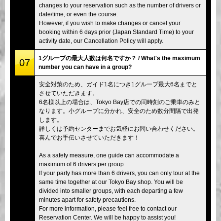
changes to your reservation such as the number of drivers or
date/time, or even the course.
However, if you wish to make changes or cancel your
booking within 6 days prior (Japan Standard Time) to your
activity date, our Cancellation Policy will apply.
1グループの最大人数は何名ですか？ / What's the maximum
07
number you can have in a group?
安全対策のため、ガイド1名につき1グループ最大6名までと
させていただきます。
6名様以上の場合は、Tokyo Bay店での同時刻のご乗車のみと
なります。小グループに分かれ、安全のため数分間隔で出発
します。
詳しくは予約センターまでお気軽にお問い合わせください。
喜んでお手伝いさせていただきます！
As a safety measure, one guide can accommodate a
maximum of 6 drivers per group.
If your party has more than 6 drivers, you can only tour at the
same time together at our Tokyo Bay shop. You will be
divided into smaller groups, with each departing a few
minutes apart for safety precautions.
For more information, please feel free to contact our
Reservation Center. We will be happy to assist you!