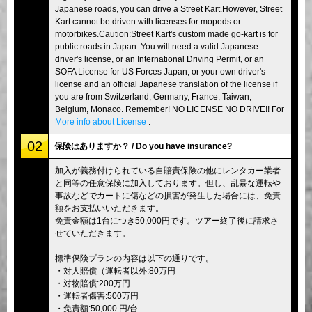
Japanese roads, you can drive a Street Kart.However, Street
Kart cannot be driven with licenses for mopeds or
motorbikes.Caution:Street Kart's custom made go-kart is for
public roads in Japan. You will need a valid Japanese
driver's license, or an International Driving Permit, or an
SOFA License for US Forces Japan, or your own driver's
license and an official Japanese translation of the license if
you are from Switzerland, Germany, France, Taiwan,
Belgium, Monaco. Remember! NO LICENSE NO DRIVE!! For
More info about License
.
02
保険はありますか？ / Do you have insurance?
加入が義務付けられている自賠責保険の他にレンタカー業者
と同等の任意保険に加入しております。但し、乱暴な運転や
事故などでカートに傷などの損害が発生した場合には、免責
額をお支払いいただきます。
免責金額は1台につき50,000円です。ツアー終了後に請求さ
せていただきます。
標準保険プランの内容は以下の通りです。
・対人賠償（運転者以外:80万円
・対物賠償:200万円
・運転者傷害:500万円
・免責額:50,000 円/台