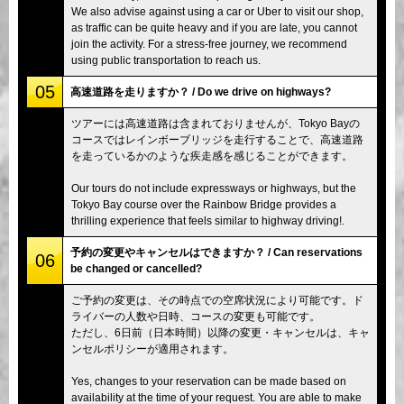
We also advise against using a car or Uber to visit our shop,
as traffic can be quite heavy and if you are late, you cannot
join the activity. For a stress-free journey, we recommend
using public transportation to reach us.
05
高速道路を走りますか？ / Do we drive on highways?
ツアーには高速道路は含まれておりませんが、Tokyo Bayの
コースではレインボーブリッジを走行することで、高速道路
を走っているかのような疾走感を感じることができます。
Our tours do not include expressways or highways, but the
Tokyo Bay course over the Rainbow Bridge provides a
thrilling experience that feels similar to highway driving!.
予約の変更やキャンセルはできますか？ / Can reservations
06
be changed or cancelled?
ご予約の変更は、その時点での空席状況により可能です。ド
ライバーの人数や日時、コースの変更も可能です。
ただし、6日前（日本時間）以降の変更・キャンセルは、キャ
ンセルポリシーが適用されます。
Yes, changes to your reservation can be made based on
availability at the time of your request. You are able to make