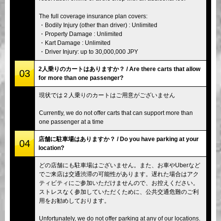
The full coverage insurance plan covers:
・Bodily Injury (other than driver) : Unlimited
・Property Damage : Unlimited
・Kart Damage : Unlimited
・Driver Injury: up to 30,000,000 JPY
2人乗りのカートはありますか？ / Are there carts that allow
03
for more than one passenger?
現状では２人乗りのカートはご用意がございません
Currently, we do not offer carts that can support more than
one passenger at a time
店舗に駐車場はありますか？ / Do you have parking at your
04
location?
どの店舗にも駐車場はございません。また、お車やUberなど
でご来店は交通渋滞の可能性があります。遅れた場合はアク
ティビティにご参加いただけませんので、お控えください。
ストレスなく参加していただくために、公共交通危難のご利
用をお勧めしております。
Unfortunately, we do not offer parking at any of our locations.