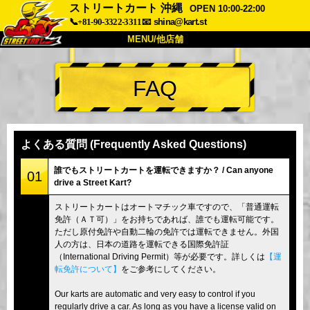
ストリートカート 沖縄
OPEN 10:00-22:00
📞+81-90-3322-3311
📧
shina@kart.st
MENU/他店舗
トップ
FAQ
概要
車両
価格
アクセス
評価
FAQ
会社
予約
よくある質問 (Frequently Asked Questions)
他店舗
誰でもストリートカートを運転できますか？ / Can anyone
01
drive a Street Kart?
東京 品川
東京 秋葉原 #1
ストリートカートはオートマチック車ですので、「普通運転
東京 秋葉原 #2
東京 渋谷
免許（ＡＴ可）」をお持ちであれば、誰でも運転可能です。
東京 渋谷アネックス
東京ベイ
ただし原付免許や自動二輪の免許では運転できません。外国
人の方は、日本の道路を運転できる国際免許証
東京 浅草
大阪
（International Driving Permit）等が必要です。詳しくは
【運
転免許について】
をご参考にしてください。
沖縄
Our karts are automatic and very easy to control if you
regularly drive a car. As long as you have a license valid on